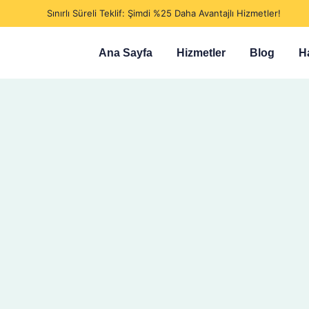
Sınırlı Süreli Teklif: Şimdi %25 Daha Avantajlı Hizmetler!
Ana Sayfa
Hizmetler
Blog
H