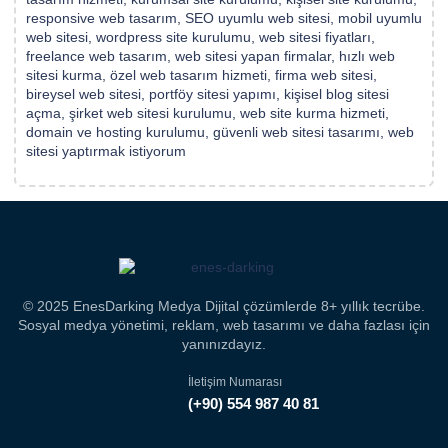
responsive web tasarım, SEO uyumlu web sitesi, mobil uyumlu
web sitesi, wordpress site kurulumu, web sitesi fiyatları,
freelance web tasarım, web sitesi yapan firmalar, hızlı web
sitesi kurma, özel web tasarım hizmeti, firma web sitesi,
bireysel web sitesi, portföy sitesi yapımı, kişisel blog sitesi
açma, şirket web sitesi kurulumu, web site kurma hizmeti,
domain ve hosting kurulumu, güvenli web sitesi tasarımı, web
sitesi yaptırmak istiyorum
© 2025 EnesDarking Medya Dijital çözümlerde 8+ yıllık tecrübe.
Sosyal medya yönetimi, reklam, web tasarımı ve daha fazlası için
yanınızdayız.
İletişim Numarası
(+90) 554 987 40 81