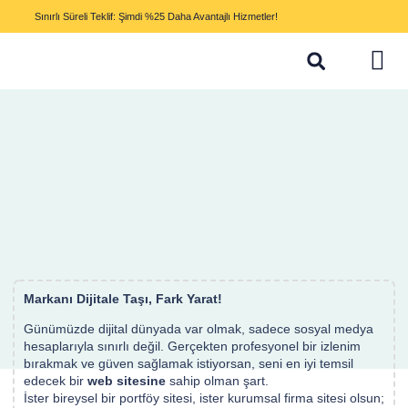
Sınırlı Süreli Teklif: Şimdi %25 Daha Avantajlı Hizmetler!
Markanı Dijitale Taşı, Fark Yarat!
Günümüzde dijital dünyada var olmak, sadece sosyal medya
hesaplarıyla sınırlı değil. Gerçekten profesyonel bir izlenim
bırakmak ve güven sağlamak istiyorsan, seni en iyi temsil
edecek bir
web sitesine
sahip olman şart.
İster bireysel bir portföy sitesi, ister kurumsal firma sitesi olsun;