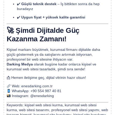
✔️
Güçlü teknik destek
– İş bittikten sonra da hep
buradayız
✔️
Uygun fiyat + yüksek kalite garantisi
🚀 Şimdi Dijitalde Güç
Kazanma Zamanı!
Kişisel markanı büyütmek, kurumsal firmanı dijitalde daha
güçlü göstermek ya da satışlarını artırmak istiyorsan,
profesyonel bir web sitesine ihtiyacın var.
Darking Medya
olarak bugüne kadar onlarca kişisel ve
kurumsal web sitesi tasarladık, şimdi sıra sende!
📩 Hemen iletişime geç, dijital vitrinin hazır olsun!
Web:
enesdarking.com.tr
WhatsApp:
+90 554 987 40 81
Instagram:
@enesdarking
Keywords: kişisel web sitesi kurma, kurumsal web sitesi
kurma, web sitesi tasarımı, profesyonel web sitesi yapımı, web
tasarım hizmeti, kurumsal site kurulumu, kişisel site kurulumu,