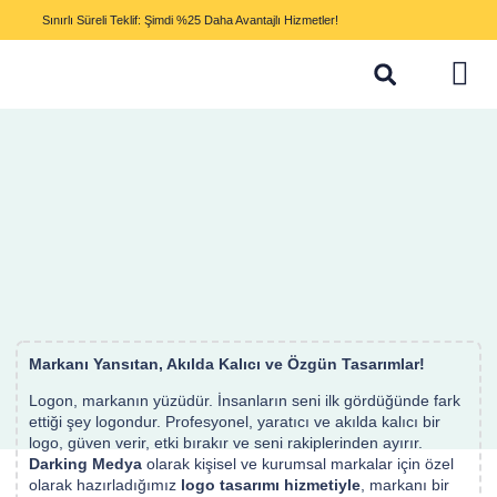
Sınırlı Süreli Teklif: Şimdi %25 Daha Avantajlı Hizmetler!
Markanı Yansıtan, Akılda Kalıcı ve Özgün Tasarımlar!
Logon, markanın yüzüdür. İnsanların seni ilk gördüğünde fark
ettiği şey logondur. Profesyonel, yaratıcı ve akılda kalıcı bir
logo, güven verir, etki bırakır ve seni rakiplerinden ayırır.
Darking Medya
olarak kişisel ve kurumsal markalar için özel
olarak hazırladığımız
logo tasarımı hizmetiyle
, markanı bir