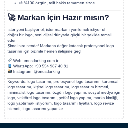
🎨 %100 özgün, telif hakkı tamamen sizde
🚀 Markan İçin Hazır mısın?
İster yeni başlıyor ol, ister markanı yenilemek istiyor ol —
doğru bir logo, seni dijital dünyada güçlü bir şekilde temsil
eder.
Şimdi sıra sende! Markana değer katacak profesyonel logo
tasarımı için bizimle hemen iletişime geç!
Web:
enesdarking.com.tr
WhatsApp:
+90 554 987 40 81
Instagram:
@enesdarking
Keywords: logo tasarımı, profesyonel logo tasarımı, kurumsal
logo tasarımı, kişisel logo tasarımı, logo tasarım hizmeti,
minimalist logo tasarımı, özgün logo yapımı, sosyal medya için
logo, vektörel logo tasarımı, şeffaf logo yapımı, marka kimliği,
logo yaptırmak istiyorum, logo tasarımı fiyatları, logo revize
hizmeti, logo tasarımı yapanlar