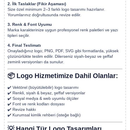
2. İlk Taslaklar (Fikir Aşaması)
Size özel minimum 2–3 farklı logo tasarımı hazırlanır.
Yorumlarınız doğrultusunda revize edilir.
3. Renk & Font Uyumu
Marka karakterinize uygun profesyonel renk paletleri ve yazı
tipleri seçilir.
4. Final Teslimatı
Onayladığınız logo; PNG, PDF, SVG gibi formatlarda, yüksek
çözünürlükte teslim edilir. Dilerseniz siyah-beyaz ve şeffaf
zeminli versiyonları da sunulur.
📦 Logo Hizmetimize Dahil Olanlar:
✔️ Vektörel (büyütülebilir) logo tasarımı
✔️ Renkli, siyah & beyaz, şeffaf versiyonlar
✔️ Sosyal medya & web uyumlu ölçüler
✔️ Font ve renk kodları dosyası
✔️ Revize hakkı
✔️ Kurumsal kimlik rehberi (isteğe bağlı)
💡 Hangi Tür Logo Tasarımları