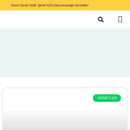
Sınırlı Süreli Teklif: Şimdi %25 Daha Avantajlı Hizmetler!
HIZMETLER