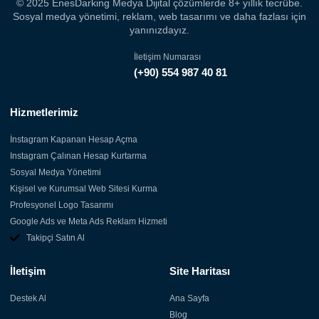
© 2025 EnesDarking Medya Dijital çözümlerde 8+ yıllık tecrübe.
Sosyal medya yönetimi, reklam, web tasarımı ve daha fazlası için
yanınızdayız.
İletişim Numarası
(+90) 554 987 40 81
Hizmetlerimiz
İnstagram Kapanan Hesap Açma
Instagram Çalınan Hesap Kurtarma
Sosyal Medya Yönetimi
Kişisel ve Kurumsal Web Sitesi Kurma
Profesyonel Logo Tasarımı
Google Ads ve Meta Ads Reklam Hizmeti
Takipçi Satın Al
İletişim
Site Haritası
Destek Al
Ana Sayfa
Blog